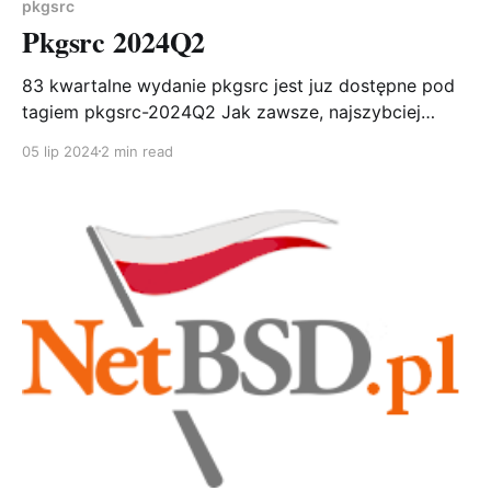
pkgsrc
Pkgsrc 2024Q2
83 kwartalne wydanie pkgsrc jest juz dostępne pod
tagiem pkgsrc-2024Q2 Jak zawsze, najszybciej
wymienić drzewo pkgsrc przy pomocy cvs, np takim
05 lip 2024
2 min read
oneline'rem: cd /usr && cvs -q -z2 -d
anoncvs@anoncvs.NetBSD.org:/cvsroot checkout -r
pkgsrc-2024Q2 -P pkgsrc Od czasu wydania pkgsrc-
2024Q1 dodano 203 pakiety, 1742