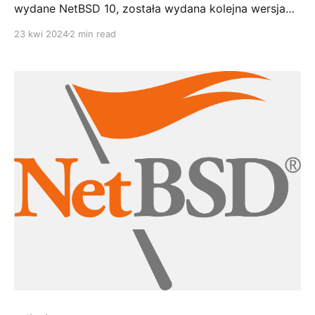
wydane NetBSD 10, została wydana kolejna wersja
NetBSD z gałęzi 9.x. Wersja 9.4 to oczywiście wersja
23 kwi 2024
2 min read
utrzymaniowa, przede wszystkim zawierająca
zbiorczo wydane do 20 kwietnia 2024 poprawki
bezpieczeństwa. Poprzednia wersja 9.3 wydana w
sierpniu 2022, jeżeli nie aktualizowana na bieżąco nie