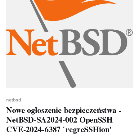
- tar nie rozumie tar.xz Tar
netbsd
Nowe ogłoszenie bezpieczeństwa -
NetBSD-SA2024-002 OpenSSH
CVE-2024-6387 `regreSSHion'