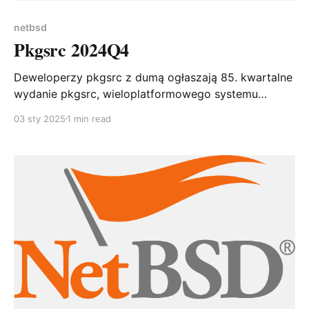
netbsd
Pkgsrc 2024Q4
Deweloperzy pkgsrc z dumą ogłaszają 85. kwartalne
wydanie pkgsrc, wieloplatformowego systemu
pakowania. pkgsrc zawiera już ponad 28 000
03 sty 2025
1 min read
pakietów, z różnym poziomem wsparcia dla 23
różnych systemów operacyjnych! Od czasu wydania
pkgsrc-2024Q3 dodano 110 nowych pakietów,
zaktualizowano 1580 pakietów (łącznie 2399
aktualizacji, w tym: 24 Go, 3 OCaml, 66 Perl,