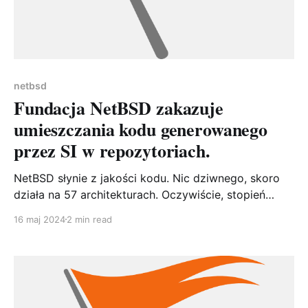
netbsd
Fundacja NetBSD zakazuje
umieszczania kodu generowanego
przez SI w repozytoriach.
NetBSD słynie z jakości kodu. Nic dziwnego, skoro
działa na 57 architekturach. Oczywiście, stopień
rozwoju poszczególnych architektur jest różny, bo
16 maj 2024
2 min read
zdecydowanie więcej osób używa i386/amd64 czyli
odpowiendio 32-bitowej i 64-bitowej wersji systemu,
niż np. NetBSD na dreamcast'cie. Niemniej jednak,
bazowy kod jest taki sam, a różnice dotyczące