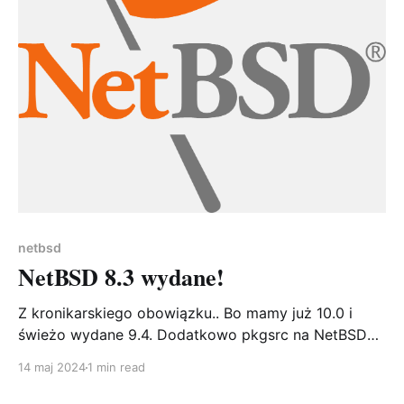
netbsd
NetBSD 8.3 wydane!
Z kronikarskiego obowiązku.. Bo mamy już 10.0 i
świeżo wydane 9.4. Dodatkowo pkgsrc na NetBSD
8.x nie jest już wspierane, więc jeżeli coś się nie
14 maj 2024
1 min read
kompiluje to się nie skompiluje, bo nikt nie doda
patch dla tej gałęzi. Niemniej jednak.. Projekt NetBSD