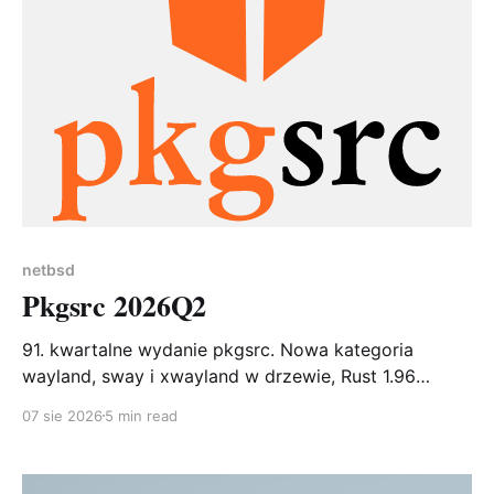
netbsd
Pkgsrc 2026Q2
91. kwartalne wydanie pkgsrc. Nowa kategoria
wayland, sway i xwayland w drzewie, Rust 1.96
zgodny z upstreamem i bob – narzędzie, które ma
07 sie 2026
5 min read
wreszcie zastąpić pbulk. 187 nowych pakietów, 3072
aktualizacje.