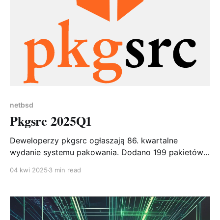
netbsd
Pkgsrc 2025Q1
Deweloperzy pkgsrc ogłaszają 86. kwartalne
wydanie systemu pakowania. Dodano 199 pakietów,
zaktualizowano 2811, usunięto 67. Kluczowe nowości:
04 kwi 2025
3 min read
współistnienie wielu wersji PHP, Chromium 131, XFCE
4.20, Go 1.24.1 i Ruby 3.4.2.