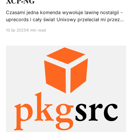
XCP-NG
Czasami jedna komenda wywołuje lawinę nostalgii -
uprecords i cały świat Unixowy przeleciał mi przez
pamięć. # Uptime | System Boot up -------------------
10 lip 2025
6 min read
---------+-----------------------------------------------
---- 1 166 days, 20:45:32 | NetBSD 7.1 Mon Mar 5
00:10:49 2018 2 152 days, 21:08:31 | NetBSD
7.0_STABLE Sat Jan