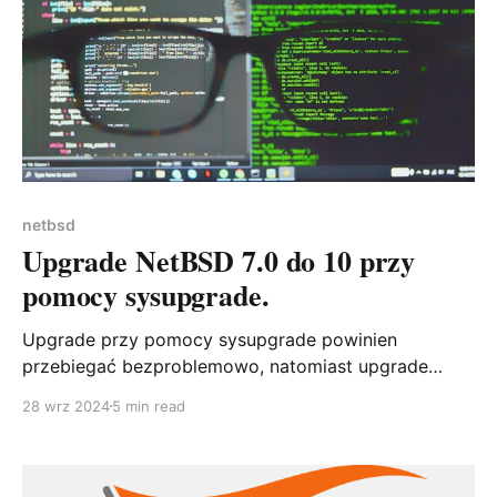
netbsd
Upgrade NetBSD 7.0 do 10 przy
pomocy sysupgrade.
Upgrade przy pomocy sysupgrade powinien
przebiegać bezproblemowo, natomiast upgrade
systemu z okolic roku 2018 w roku 2024 dostarcza
28 wrz 2024
5 min read
kilku problemów. Problem 1 - setsy są w tar.xz
sysupgrade zainstalowany z pkgsrc z 2018 nie
rozumie i nie rozpakowuje tego archiwum Problem 2