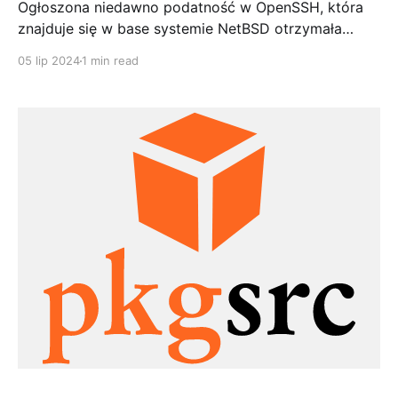
Ogłoszona niedawno podatność w OpenSSH, która
znajduje się w base systemie NetBSD otrzymała
drugie w tym roku SA. Wszystkie wspierane wersje
05 lip 2024
1 min read
czyli obecnie 9.4 i 10.0 są podatne. Niepodatne
wersje to te skompilowane po 2.07.2024, gdzie plik
libssh.so.46.1 został już spatchowany. Najlepiej
wykonać