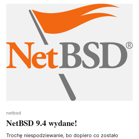
ma przyjemność ogłosić NetBSD 8.
netbsd
NetBSD 9.4 wydane!
Trochę niespodziewanie, bo dopiero co zostało