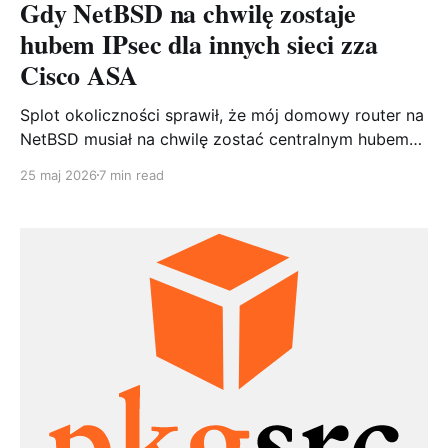
Gdy NetBSD na chwilę zostaje
hubem IPsec dla innych sieci zza
Cisco ASA
Splot okoliczności sprawił, że mój domowy router na
NetBSD musiał na chwilę zostać centralnym hubem
IPsec dla trzech oddziałów wpiętych w Cisco ASA.
25 maj 2026
7 min read
Bez sięgania po wysłużonego racoona, za to ze
strongSwanem. Pokazuję konfigurację po obu
stronach i pułapki, które mnie po drodze ugryzły.