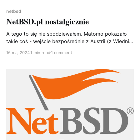
netbsd
NetBSD.pl nostalgicznie
A tego to się nie spodziewałem. Matomo pokazało
takie coś - wejście bezpośrednie z Austrii (z Wiednia
dokładnie mówiąc) na link, który na pewno nie działa,
16 maj 2024
1 min read
1 comment
ale coś kołacze mi się po głowie, że faktycznie coś
takiego istniało. Tylko czym jest PISG? Szybka
szukajka odświeżyła mi pamięć - to oczywiście