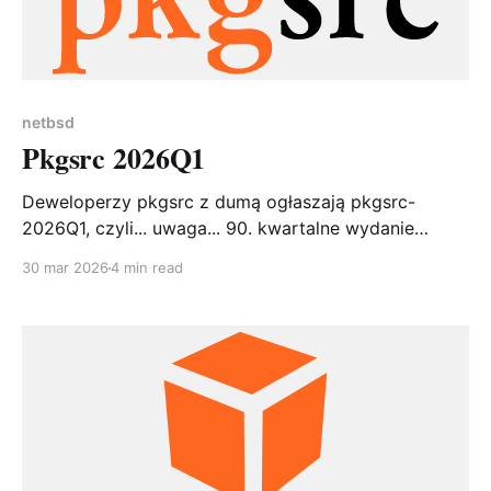
netbsd
Pkgsrc 2026Q1
Deweloperzy pkgsrc z dumą ogłaszają pkgsrc-
2026Q1, czyli... uwaga... 90. kwartalne wydanie
naszego ulubionego, wieloplatformowego systemu
30 mar 2026
4 min read
pakowania. Dziewięćdziesiąte. Dziewięć-zero. To
ponad 22 lata nieprzerwanego dostarczania
pakietów na praktycznie każdą platformę, która ma
kompilator C. W repozytorium znajduje się już ponad
29 000 pakietów, a projekt nie zwalnia tempa. Jeśli
pkgsrc byłby