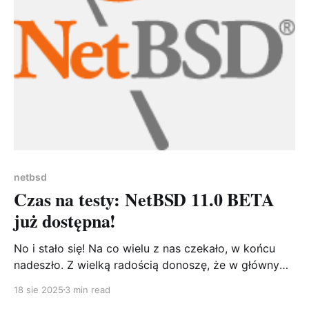
netbsd
Czas na testy: NetBSD 11.0 BETA
już dostępna!
No i stało się! Na co wielu z nas czekało, w końcu
nadeszło. Z wielką radością donoszę, że w głównym
repozytorium kodu źródłowego NetBSD została
18 sie 2025
3 min read
utworzona gałąź netbsd-11. To kamień milowy, który