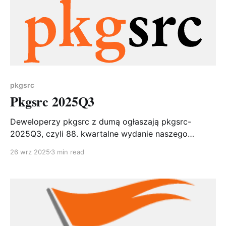
pkgsrc
Pkgsrc 2025Q3
Deweloperzy pkgsrc z dumą ogłaszają pkgsrc-
2025Q3, czyli 88. kwartalne wydanie naszego
ulubionego, wieloplatformowego systemu
26 wrz 2025
3 min read
pakowania. W repozytorium znajduje się już ponad
29 000 pakietów, co świadczy o niesłabnącej sile i
aktywności projektu.