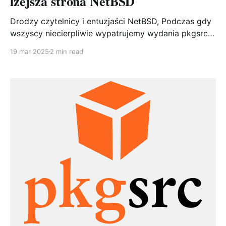
lżejsza strona NetBSD
Drodzy czytelnicy i entuzjaści NetBSD, Podczas gdy
wszyscy niecierpliwie wypatrujemy wydania pkgsrc
2025Q1 - jest już informacja o zamrożeniu drzewa
19 mar 2025
2 min read
pakietów i ustabilizowaniu wydania - postanowiłem
na chwilę odejść od typowo technicznych tematów i
podzielić się czymś lżejszym. Testuje różne modele
SI lokalnie i online i z ich połączenia czasami