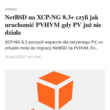
netbsd
NetBSD na XCP-NG 8.3+ czyli jak
uruchomić PVHVM gdy PV już nie
działa
XCP-NG 8.3 porzucił wsparcie dla natywnego PV, co
zmusiło mnie do migracji NetBSD na PVHVM. Po
walce z opcją viridian i błędnie skonfigurowanym
25 paź 2025
7 min read
napędem CD, udało się uruchomić NetBSD 10.1 w
trybie PVHVM z pełną integracją. Praktyczny
przewodnik po migracji z PV na PVHVM.