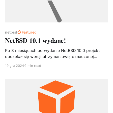
netbsd
Featured
NetBSD 10.1 wydane!
Po 8 miesiącach od wydanie NetBSD 10.0 projekt
doczekał się wersji utrzymaniowej oznaczonej
numerem 10.1. Na szczególną uwagę jak zawsze
19 gru 2024
2 min read
zasługują poprawki związane z bezpieczeństwem: *
Nowe funkcje ochrony interfejsów sieciowych
(bridge(4)). * Naprawa problemów z sshd(8) (CVE-
2024-6387). Ułatwienia dla administratorów: *
Prostsza konfiguracja RAID za pomocą raidctl. *
Poprawione