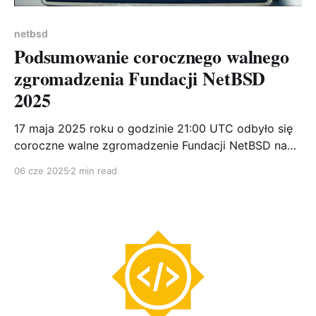
netbsd
Podsumowanie corocznego walnego
zgromadzenia Fundacji NetBSD
2025
17 maja 2025 roku o godzinie 21:00 UTC odbyło się
coroczne walne zgromadzenie Fundacji NetBSD na
kanale IRC #netbsd-agm w sieci Libera.Chat.
06 cze 2025
2 min read
Spotkanie obejmowało prezentacje przedstawicieli
kluczowych zespołów projektu oraz sesję pytań i
odpowiedzi. Najważniejsze informacje Wydania
systemu W minionym roku zespół release engineering
dostarczył użytkownikom: * NetBSD 10.