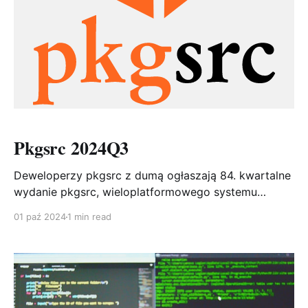
Pkgsrc 2024Q3
Deweloperzy pkgsrc z dumą ogłaszają 84. kwartalne
wydanie pkgsrc, wieloplatformowego systemu
pakowania. pkgsrc zawiera ponad 26 200 pakietów,
01 paź 2024
1 min read
z różnym wsparciem dla 23 różnych systemów
operacyjnych! Od czasu wydania pkgsrc-2024Q2
dodano 128 pakietów, 1505 pakietów zostało
zaktualizowanych (dodatkowo 2307 aktualizacji,
specyficznych dla języów: 32 Go, 125 Perl, 12 PHP,
778