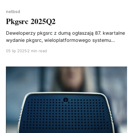
netbsd
Pkgsrc 2025Q2
Deweloperzy pkgsrc z dumą ogłaszają 87. kwartalne
wydanie pkgsrc, wieloplatformowego systemu
pakowania. pkgsrc zawiera już ponad 29 000
05 lip 2025
2 min read
pakietów, oferując wsparcie dla szerokiej gamy
systemów operacyjnych! Statystyki zmian Od czasu
wydania pkgsrc-2025Q1 dodano 132 nowe pakiety,
zaktualizowano 2593 pakiety (1909 unikalnych), a
usunięto 168 pakietów. To imponujący zestaw zmian,
pokazujący