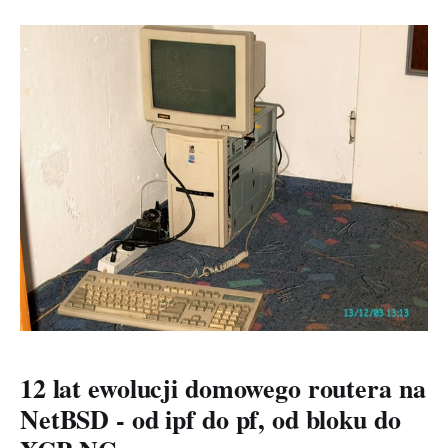
oficjalnie rozpoczyna cykl wydawniczy nowej, dużej
wersji tego wspaniałego systemu. A co za tym idzie?
Oczywiście, pierwsza wersja
12 lat ewolucji domowego routera na
NetBSD - od ipf do pf, od bloku do