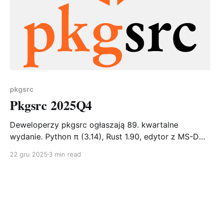
pkgsrc
Pkgsrc 2025Q4
Deweloperzy pkgsrc ogłaszają 89. kwartalne
wydanie. Python π (3.14), Rust 1.90, edytor z MS-DOS
i kompilator Pascala – Q4 łączy przyszłość z
22 gru 2025
3 min read
nostalgią. 112 nowych pakietów, 2326 aktualizacji i
pożegnanie z Pythonem 3.9. Finał sezonu 2025!