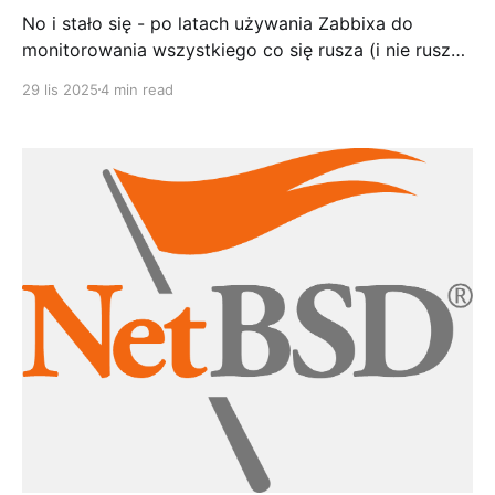
No i stało się - po latach używania Zabbixa do
monitorowania wszystkiego co się rusza (i nie rusza),
postanowiłem w końcu ogarnąć monitoring moich
29 lis 2025
4 min read
maszyn NetBSD na tip top. I tu pojawił się problem:
oficjalnego template dla NetBSD nie ma. Serio. Jest
dla Linuxa, FreeBSD, OpenBSD, AIX, HP-UX, Solaris...
ale