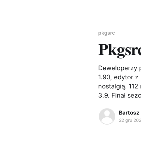
pkgsrc
Pkgsr
Deweloperzy p
1.90, edytor z
nostalgią. 11
3.9. Finał sez
Bartosz
22 gru 20