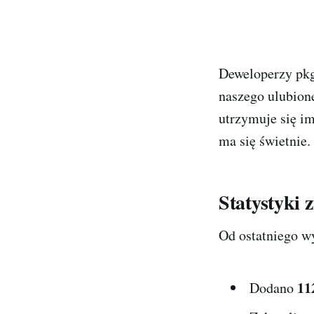
Deweloperzy pkg
naszego ulubion
utrzymuje się im
ma się świetnie.
Statystyki 
Od ostatniego wy
11
Dodano