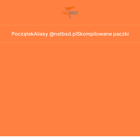
Początek
Aliasy @netbsd.pl
Skompilowane paczki