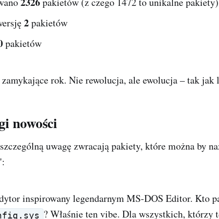
2326
owano
pakietów (z czego 1472 to unikalne pakiety)
2
wersję
pakietów
0
pakietów
zamykające rok. Nie rewolucja, ale ewolucja – tak jak l
i nowości
szczególną uwagę zwracają pakiety, które można by n
":
dytor inspirowany legendarnym MS-DOS Editor. Kto p
? Właśnie ten vibe. Dla wszystkich, którzy 
nfig.sys