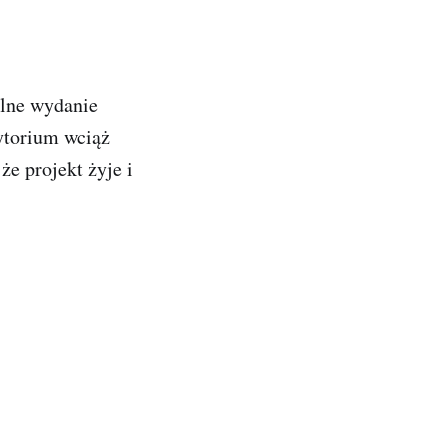
alne wydanie
ytorium wciąż
e projekt żyje i