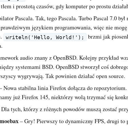
tłem i prostotą czasów, gdy komputer po prostu działał
lator Pascala. Tak, tego Pascala. Turbo Pascal 7.0 by
prawdziwym językiem programowania, więc nie mogę
u.
brzmi jak piosen
writeln('Hello, World!');
a.
mework audio znany z OpenBSD. Kolejny przykład w
między systemami BSD. OpenBSD stworzył coś dobrego
wszyscy wygrywają. Tak powinien działać open source.
– Nowa stabilna linia Firefox dołącza do repozytorium
amy już Firefox 145, niektórzy wolą trzymać się konkr
 Dla tych, którzy z różnych powodów muszą zostać przy 
moebax
– Gry! Pierwszy to dynamiczny FPS, drugi to 