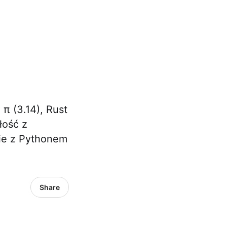
π (3.14), Rust
łość z
nie z Pythonem
Share