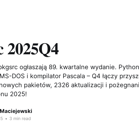
c 2025Q4
kgsrc ogłaszają 89. kwartalne wydanie. Python 
 MS-DOS i kompilator Pascala – Q4 łączy przysz
2 nowych pakietów, 2326 aktualizacji i pożegna
onu 2025!
 Maciejewski
25
•
3 min read