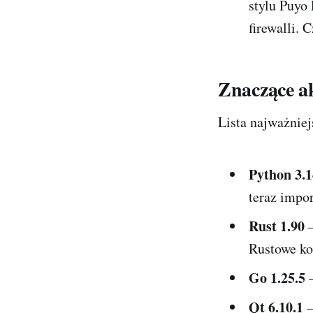
stylu Puyo 
firewalli. 
Znaczące ak
Lista najważniej
Python 3.1
teraz impor
Rust 1.90
–
Rustowe ko
Go 1.25.5
–
Qt 6.10.1
–