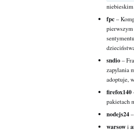
niebieskim 
fpc
– Kompi
pierwszym 
sentyment
dzieciństw
sndio
– Fra
zapylania 
adoptuje, 
firefox140
pakietach m
nodejs24
–
warsow
a
i