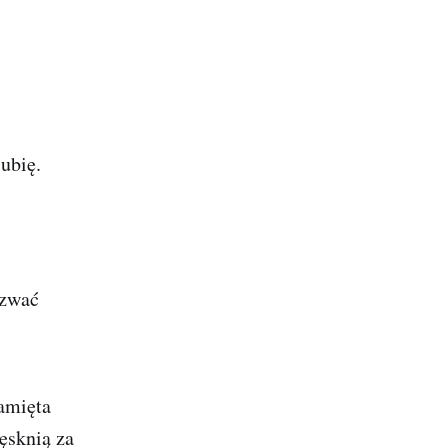
ubię.
azwać
amięta
tęsknią za