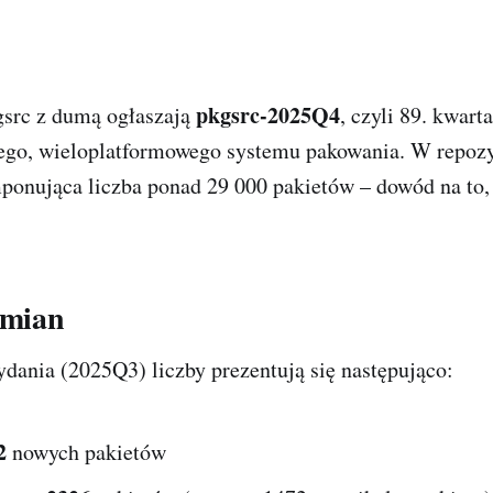
pkgsrc-2025Q4
src z dumą ogłaszają
, czyli 89. kwart
ego, wieloplatformowego systemu pakowania. W repoz
ponująca liczba ponad 29 000 pakietów – dowód na to, ż
zmian
dania (2025Q3) liczby prezentują się następująco:
2
nowych pakietów