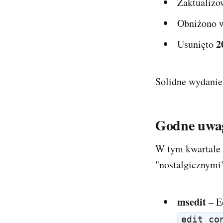
Zaktualiz
Obniżono 
2
Usunięto
Solidne wydanie 
Godne uwag
W tym kwartale 
"nostalgicznymi
msedit
– E
edit co