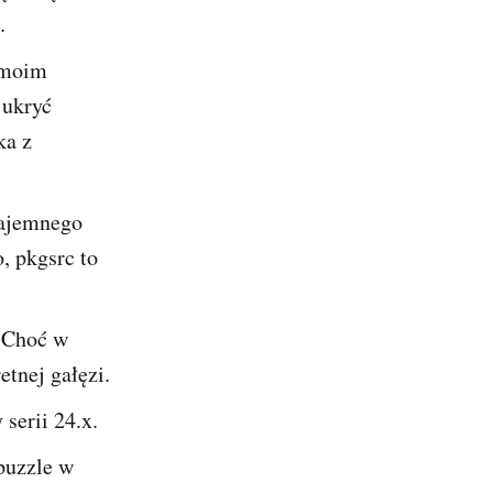
.
ł moim
 ukryć
ka z
zajemnego
, pkgsrc to
. Choć w
etnej gałęzi.
serii 24.x.
puzzle w