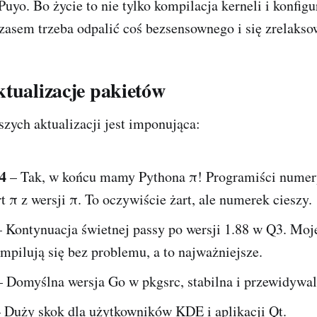
Puyo. Bo życie to nie tylko kompilacja kerneli i konfigu
Czasem trzeba odpalić coś bezsensownego i się zrelakso
tualizacje pakietów
szych aktualizacji jest imponująca:
4
– Tak, w końcu mamy Pythona π! Programiści nume
t π z wersji π. To oczywiście żart, ale numerek cieszy.
 Kontynuacja świetnej passy po wersji 1.88 w Q3. Moj
mpilują się bez problemu, a to najważniejsze.
 Domyślna wersja Go w pkgsrc, stabilna i przewidywal
 Duży skok dla użytkowników KDE i aplikacji Qt.