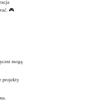
racja
wać. 🎮
ryczni mogą
e projekty
na.