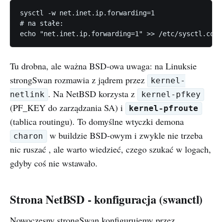
sysctl -w net.inet.ip.forwarding=1

# na stałe:

Tu drobna, ale ważna BSD-owa uwaga: na Linuksie
strongSwan rozmawia z jądrem przez
kernel-
. Na NetBSD korzysta z
kernel-pfkey
netlink
(PF_KEY do zarządzania SA) i
kernel-pfroute
(tablica routingu). To domyślne wtyczki demona
w buildzie BSD-owym i zwykle nie trzeba
charon
nic ruszać , ale warto wiedzieć, czego szukać w logach,
gdyby coś nie wstawało.
Strona NetBSD - konfiguracja (swanctl)
Nowoczesny strongSwan konfigurujemy przez