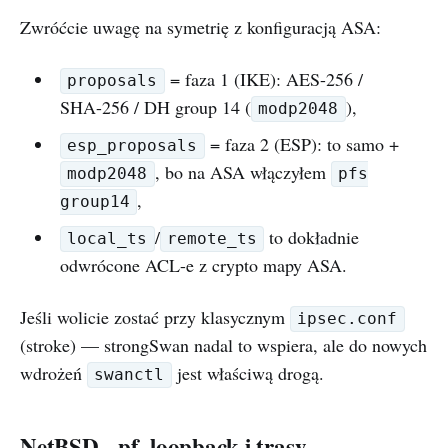
Zwróćcie uwagę na symetrię z konfiguracją ASA:
= faza 1 (IKE): AES-256 /
proposals
SHA-256 / DH group 14 (
),
modp2048
= faza 2 (ESP): to samo +
esp_proposals
, bo na ASA włączyłem
modp2048
pfs
,
group14
/
to dokładnie
local_ts
remote_ts
odwrócone ACL-e z crypto mapy ASA.
Jeśli wolicie zostać przy klasycznym
ipsec.conf
(stroke) — strongSwan nadal to wspiera, ale do nowych
wdrożeń
jest właściwą drogą.
swanctl
NetBSD - pf, loopback i trasy