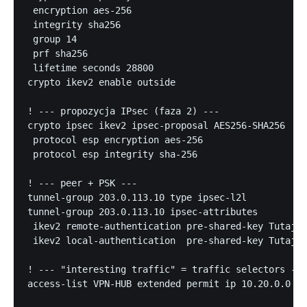
 encryption aes-256

 integrity sha256

 group 14

 prf sha256

 lifetime seconds 28800

crypto ikev2 enable outside

! --- propozycja IPsec (faza 2) ---

crypto ipsec ikev2 ipsec-proposal AES256-SHA256

 protocol esp encryption aes-256

 protocol esp integrity sha-256

! --- peer + PSK ---

tunnel-group 203.0.113.10 type ipsec-l2l

tunnel-group 203.0.113.10 ipsec-attributes

 ikev2 remote-authentication pre-shared-key TutajTw
 ikev2 local-authentication  pre-shared-key TutajTw
! --- "interesting traffic" = traffic selectors ---

access-list VPN-HUB extended permit ip 10.20.0.0 25