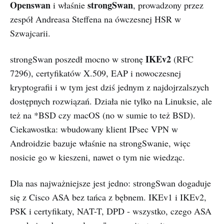
Openswan
strongSwan
i właśnie
, prowadzony przez
zespół Andreasa Steffena na ówczesnej HSR w
Szwajcarii.
IKEv2
strongSwan poszedł mocno w stronę
(RFC
7296), certyfikatów X.509, EAP i nowoczesnej
kryptografii i w tym jest dziś jednym z najdojrzalszych
dostępnych rozwiązań. Działa nie tylko na Linuksie, ale
też na *BSD czy macOS (no w sumie to też BSD).
Ciekawostka: wbudowany klient IPsec VPN w
Androidzie bazuje właśnie na strongSwanie, więc
nosicie go w kieszeni, nawet o tym nie wiedząc.
Dla nas najważniejsze jest jedno: strongSwan dogaduje
się z Cisco ASA bez tańca z bębnem. IKEv1 i IKEv2,
PSK i certyfikaty, NAT-T, DPD - wszystko, czego ASA