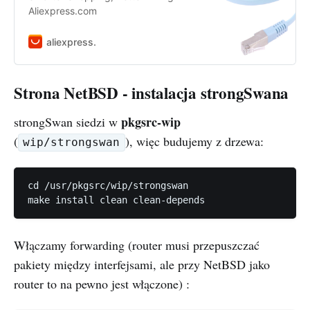
Aliexpress.com
aliexpress.
Strona NetBSD - instalacja strongSwana
pkgsrc-wip
strongSwan siedzi w
(
), więc budujemy z drzewa:
wip/strongswan
cd /usr/pkgsrc/wip/strongswan

Włączamy forwarding (router musi przepuszczać
pakiety między interfejsami, ale przy NetBSD jako
router to na pewno jest włączone) :