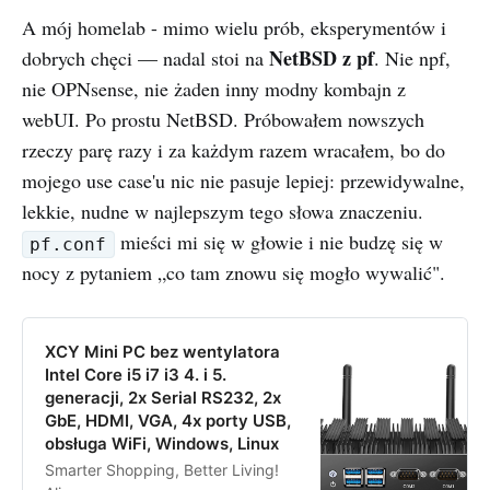
A mój homelab - mimo wielu prób, eksperymentów i
NetBSD z pf
dobrych chęci — nadal stoi na
. Nie npf,
nie OPNsense, nie żaden inny modny kombajn z
webUI. Po prostu NetBSD. Próbowałem nowszych
rzeczy parę razy i za każdym razem wracałem, bo do
mojego use case'u nic nie pasuje lepiej: przewidywalne,
lekkie, nudne w najlepszym tego słowa znaczeniu.
mieści mi się w głowie i nie budzę się w
pf.conf
nocy z pytaniem „co tam znowu się mogło wywalić".
XCY Mini PC bez wentylatora
Intel Core i5 i7 i3 4. i 5.
generacji, 2x Serial RS232, 2x
GbE, HDMI, VGA, 4x porty USB,
obsługa WiFi, Windows, Linux
Smarter Shopping, Better Living!