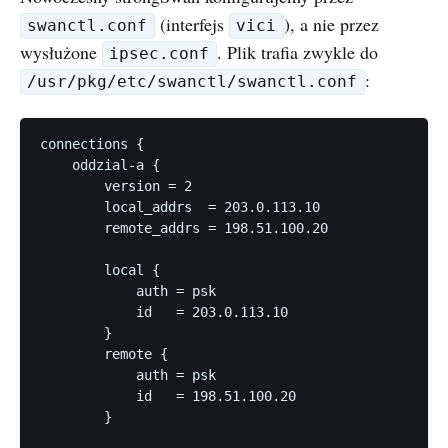
(interfejs
), a nie przez
swanctl.conf
vici
wysłużone
. Plik trafia zwykle do
ipsec.conf
:
/usr/pkg/etc/swanctl/swanctl.conf
connections {

    oddzial-a {

        version = 2

        local_addrs  = 203.0.113.10

        remote_addrs = 198.51.100.20

        local {

            auth = psk

            id   = 203.0.113.10

        }

        remote {

            auth = psk

            id   = 198.51.100.20

        }
