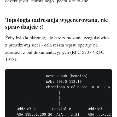
oczekuje od „normalnego" peera site-to-site.
Topologia (adresacja wygenerowana, nie
sprawdzajcie :)
Żeby było konkretnie, ale bez zdradzania czegokolwiek
z prawdziwej sieci - cała reszta wpisu operuje na
adresach z pul dokumentacyjnych (RFC 5737 / RFC
1918):
                 NetBSD hub (homelab)

                 WAN: 203.0.113.10

                 chroniona sieć huba: 10.10.0.0/16

                       |

       ┌───────────────┼───────────────┐

       │               │               │

   Oddział A        Oddział B        Oddział C

   ASA 198.51.100.20  ASA ...x.21    ASA ...x.22
