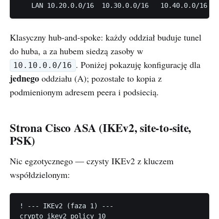
Klasyczny hub-and-spoke: każdy oddział buduje tunel
do huba, a za hubem siedzą zasoby w
. Poniżej pokazuję konfigurację dla
10.10.0.0/16
jednego
oddziału (A); pozostałe to kopia z
podmienionym adresem peera i podsiecią.
Strona Cisco ASA (IKEv2, site-to-site,
PSK)
Nic egzotycznego — czysty IKEv2 z kluczem
współdzielonym:
! --- IKEv2 (faza 1) ---

crypto ikev2 policy 10
