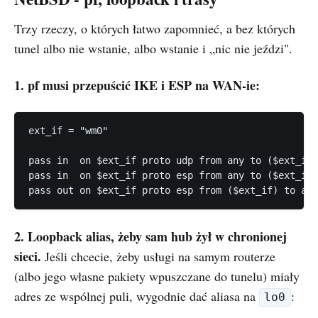
Trzy rzeczy, o których łatwo zapomnieć, a bez których
tunel albo nie wstanie, albo wstanie i „nic nie jeździ".
1. pf musi przepuścić IKE i ESP na WAN-ie:
ext_if = "wm0"

pass in  on $ext_if proto udp from any to ($ext_if)
pass in  on $ext_if proto esp from any to ($ext_if)

2. Loopback alias, żeby sam hub żył w chronionej
sieci.
Jeśli chcecie, żeby usługi na samym routerze
(albo jego własne pakiety wpuszczane do tunelu) miały
adres ze wspólnej puli, wygodnie dać aliasa na
:
lo0