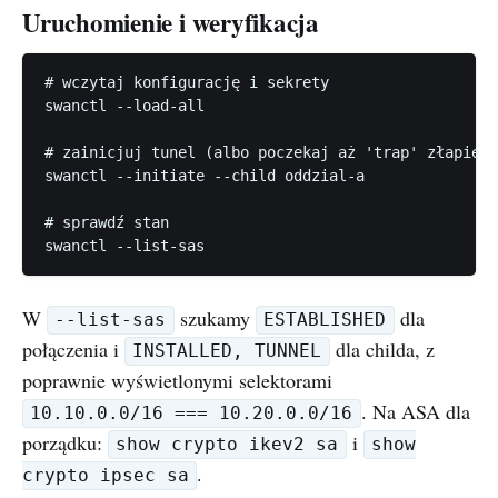
Uruchomienie i weryfikacja
# wczytaj konfigurację i sekrety

swanctl --load-all

# zainicjuj tunel (albo poczekaj aż 'trap' złapie p
swanctl --initiate --child oddzial-a

# sprawdź stan

W
szukamy
dla
--list-sas
ESTABLISHED
połączenia i
dla childa, z
INSTALLED, TUNNEL
poprawnie wyświetlonymi selektorami
. Na ASA dla
10.10.0.0/16 === 10.20.0.0/16
porządku:
i
show crypto ikev2 sa
show
.
crypto ipsec sa