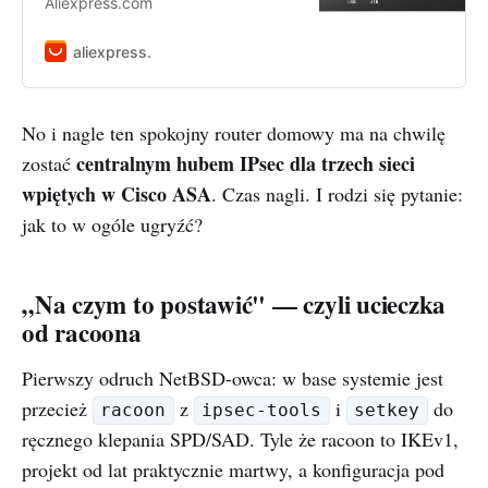
Aliexpress.com
aliexpress.
No i nagle ten spokojny router domowy ma na chwilę
centralnym hubem IPsec dla trzech sieci
zostać
wpiętych w Cisco ASA
. Czas nagli. I rodzi się pytanie:
jak to w ogóle ugryźć?
„Na czym to postawić" — czyli ucieczka
od racoona
Pierwszy odruch NetBSD-owca: w base systemie jest
przecież
z
i
do
racoon
ipsec-tools
setkey
ręcznego klepania SPD/SAD. Tyle że racoon to IKEv1,
projekt od lat praktycznie martwy, a konfiguracja pod