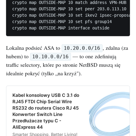
crypto map OUTSIDE-MAP 10 match address VPN-HUB

crypto map OUTSIDE-MAP 10 set peer 203.0.113.10

crypto map OUTSIDE-MAP 10 set ikev2 ipsec-proposal 
crypto map OUTSIDE-MAP 10 set pfs group14

Lokalna podsieć ASA to
, zdalna (za
10.20.0.0/16
hubem) to
— to one zdefiniują
10.10.0.0/16
traffic selectory, które po stronie NetBSD muszą się
idealnie pokryć (tylko „na krzyż").
Kabel konsolowy USB C 3.1 do
RJ45 FTDI Chip Serial Wire
RS232 do routera Cisco RJ 45
Konwerter Switch Line
Przedłużacze typu C -
AliExpress 44
Smarter Shopping, Better Living!