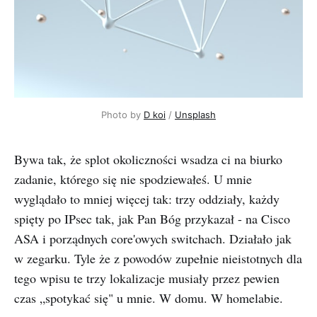
Photo by 
D koi
 / 
Unsplash
Bywa tak, że splot okoliczności wsadza ci na biurko
zadanie, którego się nie spodziewałeś. U mnie
wyglądało to mniej więcej tak: trzy oddziały, każdy
spięty po IPsec tak, jak Pan Bóg przykazał - na Cisco
ASA i porządnych core'owych switchach. Działało jak
w zegarku. Tyle że z powodów zupełnie nieistotnych dla
tego wpisu te trzy lokalizacje musiały przez pewien
czas „spotykać się" u mnie. W domu. W homelabie.