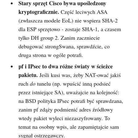
Stary sprzęt Cisco bywa upośledzony
kryptograficznie.
Część leciwych ASA
(zwłaszcza modele EoL) nie wspiera SHA-2
dla ESP sprzętowo - zostaje SHA-1, a czasem
tylko DH group 2. Zanim zaczniecie
debugować strongSwana, sprawdźcie, co
druga strona w ogóle potrafi.
pf i IPsec to dwa różne światy w ścieżce
pakietu.
Jeśli kusi was, żeby NAT-ować jakiś
ruch
do
tunelu (np. wpuścić inną podsieć
przez istniejące SA), uważajcie na kolejność:
na BSD polityka IPsec potrafi być sprawdzana,
zanim pf zdąży podmienić adres źródłowy
wtedy pakiet wyleci niezaszyfrowany. To
temat na osobny wpis, ale zapamiętajcie sam
sygnał ostrzegawczy.