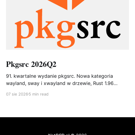
Pkgsrc 2026Q2
91. kwartalne wydanie pkgsrc. Nowa kategoria
wayland, sway i xwayland w drzewie, Rust 1.96
zgodny z upstreamem i bob – narzędzie, które ma
07 sie 2026
5 min read
wreszcie zastąpić pbulk. 187 nowych pakietów, 3072
aktualizacje.