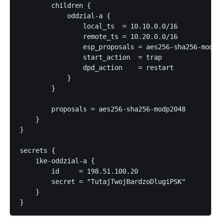
        children {

            oddzial-a {

                local_ts  = 10.10.0.0/16

                remote_ts = 10.20.0.0/16

                esp_proposals = aes256-sha256-modp2
                start_action  = trap

                dpd_action    = restart

            }

        }

        proposals = aes256-sha256-modp2048

    }

}

secrets {

    ike-oddzial-a {

        id     = 198.51.100.20

        secret = "TutajTwojBardzoDlugiPSK"

    }
