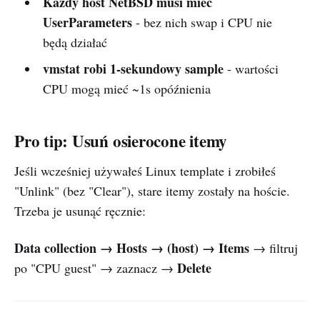
Każdy host NetBSD musi mieć
UserParameters
- bez nich swap i CPU nie
będą działać
vmstat robi 1-sekundowy sample
- wartości
CPU mogą mieć ~1s opóźnienia
Pro tip: Usuń osierocone itemy
Jeśli wcześniej używałeś Linux template i zrobiłeś
"Unlink" (bez "Clear"), stare itemy zostały na hoście.
Trzeba je usunąć ręcznie:
Data collection → Hosts → (host) → Items
→ filtruj
Delete
po "CPU guest" → zaznacz →