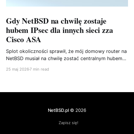
Gdy NetBSD na chwilę zostaje
hubem IPsec dla innych sieci zza
Cisco ASA
Splot okoliczności sprawił, że mój domowy router na
NetBSD musiał na chwilę zostać centralnym hubem
IPsec dla trzech oddziałów wpiętych w Cisco ASA.
25 maj 2026
7 min read
Bez sięgania po wysłużonego racoona, za to ze
strongSwanem. Pokazuję konfigurację po obu
stronach i pułapki, które mnie po drodze ugryzły.
NetBSD.pl
© 2026
Zapisz się!