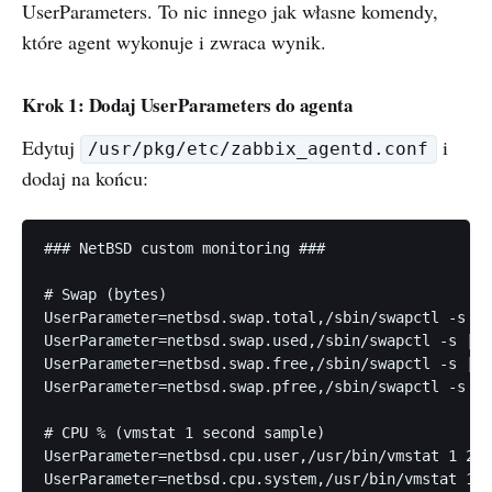
UserParameters. To nic innego jak własne komendy,
które agent wykonuje i zwraca wynik.
Krok 1: Dodaj UserParameters do agenta
Edytuj
i
/usr/pkg/etc/zabbix_agentd.conf
dodaj na końcu:
### NetBSD custom monitoring ###

# Swap (bytes)

UserParameter=netbsd.swap.total,/sbin/swapctl -s | 
UserParameter=netbsd.swap.used,/sbin/swapctl -s | a
UserParameter=netbsd.swap.free,/sbin/swapctl -s | a
UserParameter=netbsd.swap.pfree,/sbin/swapctl -s | 
# CPU % (vmstat 1 second sample)

UserParameter=netbsd.cpu.user,/usr/bin/vmstat 1 2 |
UserParameter=netbsd.cpu.system,/usr/bin/vmstat 1 2