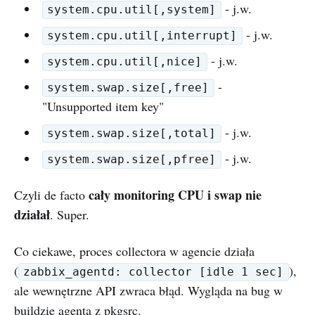
- j.w.
system.cpu.util[,system]
- j.w.
system.cpu.util[,interrupt]
- j.w.
system.cpu.util[,nice]
-
system.swap.size[,free]
"Unsupported item key"
- j.w.
system.swap.size[,total]
- j.w.
system.swap.size[,pfree]
cały monitoring CPU i swap nie
Czyli de facto
działał
. Super.
Co ciekawe, proces collectora w agencie działa
(
),
zabbix_agentd: collector [idle 1 sec]
ale wewnętrzne API zwraca błąd. Wygląda na bug w
buildzie agenta z pkgsrc.