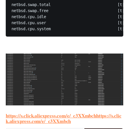
netbsd.swap.total                             [t|10
netbsd.swap.free                              [t|10
netbsd.cpu.idle                               [t|98
netbsd.cpu.user                               [t|0]

https://s.click.aliexpress.com/e/_c3XXmbch
https://s.clic
k.aliexpress.com/e/_c3XXmbch