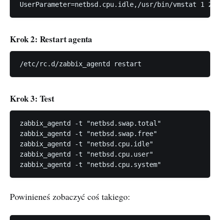
Krok 2: Restart agenta
Krok 3: Test
zabbix_agentd -t "netbsd.swap.total"

zabbix_agentd -t "netbsd.swap.free"

zabbix_agentd -t "netbsd.cpu.idle"

zabbix_agentd -t "netbsd.cpu.user"

Powinieneś zobaczyć coś takiego: