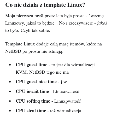
Co nie działa z template Linux?
Moja pierwsza myśl przez lata była prosta - "wezmę
Linuxowy, jakoś to będzie". No i rzeczywiście -
jakoś
to było. Czyli tak sobie.
Template Linux dodaje całą masę itemów, które na
NetBSD po prostu nie istnieją:
CPU guest time
- to jest dla wirtualizacji
KVM, NetBSD tego nie ma
CPU guest nice time
- j.w.
CPU iowait time
- Linuxowatość
CPU softirq time
- Linuxpwatość
CPU steal time
- też wirtualizacja