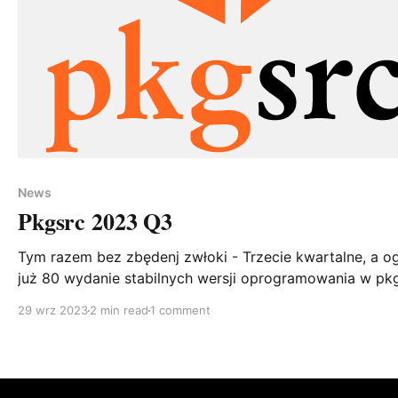
News
Pkgsrc 2023 Q3
Tym razem bez zbędenj zwłoki - Trzecie kwartalne, a og
już 80 wydanie stabilnych wersji oprogramowania w pk
zostało wydane. Od wydania pkgsrc-2023Q2 dodano 199
29 wrz 2023
2 min read
1 comment
pakietów, usunięto 174, i zaktualizowano 2199 (do 1503
różnych pakietów). Obejmowały one 27 aktualizacji
pakietów Go, 101 Perl, 558 Python i 263 Ruby. W