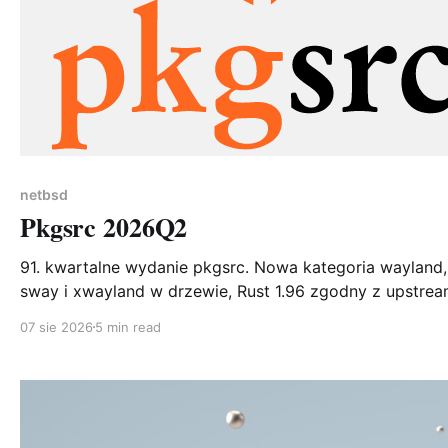
netbsd
Pkgsrc 2026Q2
91. kwartalne wydanie pkgsrc. Nowa kategoria wayland,
sway i xwayland w drzewie, Rust 1.96 zgodny z upstre
i bob – narzędzie, które ma wreszcie zastąpić pbulk. 18
07 sie 2026
5 min read
nowych pakietów, 3072 aktualizacje.