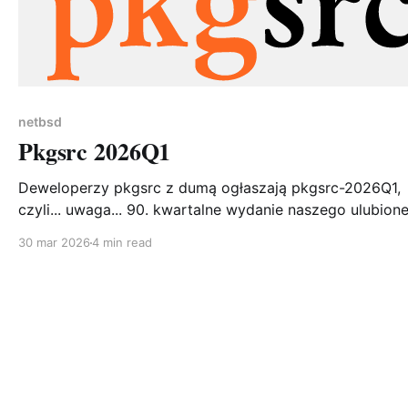
netbsd
Pkgsrc 2026Q1
Deweloperzy pkgsrc z dumą ogłaszają pkgsrc-2026Q1,
czyli... uwaga... 90. kwartalne wydanie naszego ulubion
wieloplatformowego systemu pakowania. Dziewięćdzies
30 mar 2026
4 min read
Dziewięć-zero. To ponad 22 lata nieprzerwanego
dostarczania pakietów na praktycznie każdą platformę,
która ma kompilator C. W repozytorium znajduje się już
ponad 29 000 pakietów, a projekt nie zwalnia tempa. Jeśli
pkgsrc byłby