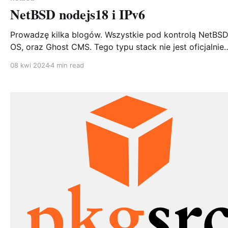
NetBSD nodejs18 i IPv6
Prowadzę kilka blogów. Wszystkie pod kontrolą NetBSD
OS, oraz Ghost CMS. Tego typu stack nie jest oficjalnie
wspierany, ale skoro w pkgsrc mamy nodejs wraz z npm
08 kwi 2024
4 min read
yarn to w zasadzie dlaczego nie powinno to działać? No
działało, z mniejszymi lub większymi problemami, które
opisywałem na anglojęzycznym