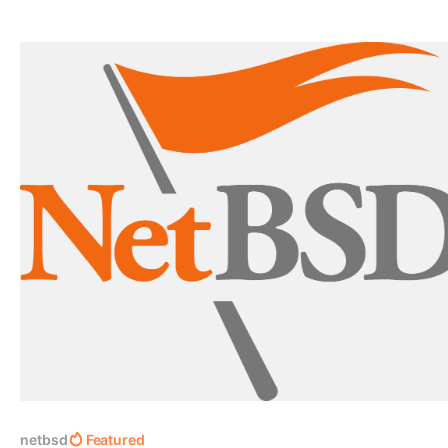
tegi url'a: Trying 104.26.6.148:443 ... Requesting
https://cdn.zabbix.com/zabbix/sources/stable/6.4/zabbi
6.4.12.
netbsd
Featured