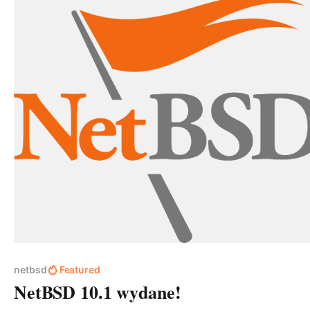
aktualizacji, w tym: 24 Go, 3 OCaml, 66 Perl,
netbsd
Featured
NetBSD 10.1 wydane!