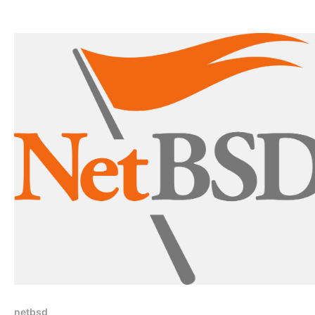
wszystkim zawierająca zbiorczo wydane do 20 kwietni
2024 poprawki bezpieczeństwa. Poprzednia wersja 9.3
wydana w sierpniu 2022, jeżeli nie aktualizowana na bi
nie
netbsd