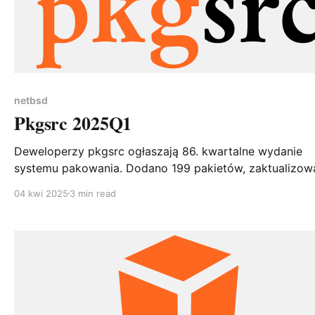
netbsd
Pkgsrc 2025Q1
Deweloperzy pkgsrc ogłaszają 86. kwartalne wydanie
systemu pakowania. Dodano 199 pakietów, zaktualizow
2811, usunięto 67. Kluczowe nowości: współistnienie wie
04 kwi 2025
3 min read
wersji PHP, Chromium 131, XFCE 4.20, Go 1.24.1 i Ruby 3.