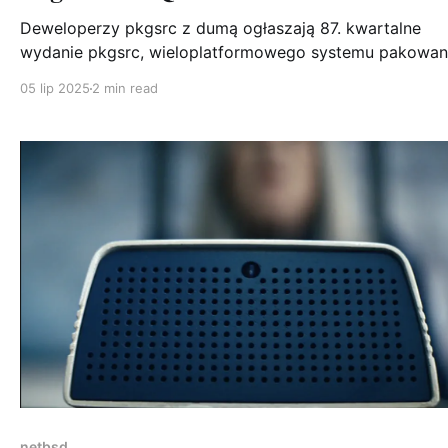
Deweloperzy pkgsrc z dumą ogłaszają 87. kwartalne
wydanie pkgsrc, wieloplatformowego systemu pakowan
pkgsrc zawiera już ponad 29 000 pakietów, oferując
05 lip 2025
2 min read
wsparcie dla szerokiej gamy systemów operacyjnych!
Statystyki zmian Od czasu wydania pkgsrc-2025Q1 dodano
132 nowe pakiety, zaktualizowano 2593 pakiety (1909
unikalnych), a usunięto 168 pakietów. To imponujący ze
zmian, pokazujący
netbsd