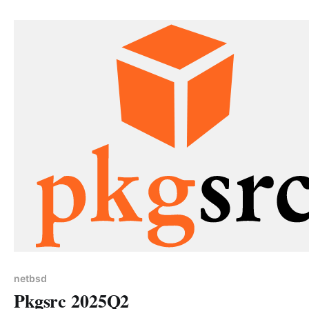
wydawniczy nowej, dużej wersji tego wspaniałego syst
A co za tym idzie? Oczywiście, pierwsza wersja
netbsd
Pkgsrc 2025Q2