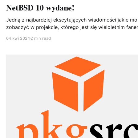
NetBSD 10 wydane!
Jedną z najbardziej ekscytujących wiadomości jakie m
zobaczyć w projekcie, którego jest się wieloletnim fan
jest to co dokładnie widać w zmianach źródła: https://m
04 kwi 2024
2 min read
index.netbsd.org/source-
changes/2024/03/28/msg150579.html Log Message:
Welcome to 10.0 Po ponad czterech latach od NetSBD 9.0
wydanego 14 lutego