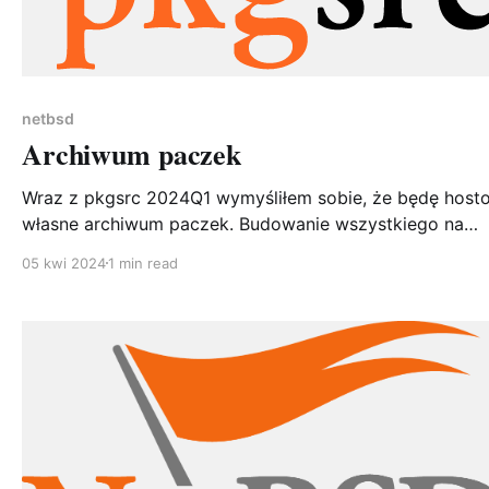
netbsd
Archiwum paczek
Wraz z pkgsrc 2024Q1 wymyśliłem sobie, że będę host
własne archiwum paczek. Budowanie wszystkiego na
każdym systemie jest czasochłonne, a że gotowe paczk
05 kwi 2024
1 min read
netbsd.org nie zmieniają się w czasie i dodatkowo uży
kilku paczek z wip/ to warto mieć swoje kompilacje po
ręką. Paczki będą dostępne publicznie pod