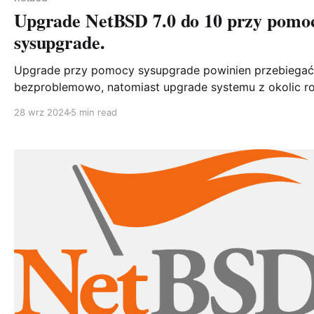
Upgrade NetBSD 7.0 do 10 przy pomo
sysupgrade.
Upgrade przy pomocy sysupgrade powinien przebiegać
bezproblemowo, natomiast upgrade systemu z okolic r
2018 w roku 2024 dostarcza kilku problemów. Problem 1 -
28 wrz 2024
5 min read
setsy są w tar.xz sysupgrade zainstalowany z pkgsrc z 2018
nie rozumie i nie rozpakowuje tego archiwum Problem 2 - tar
nie rozumie tar.xz Tar