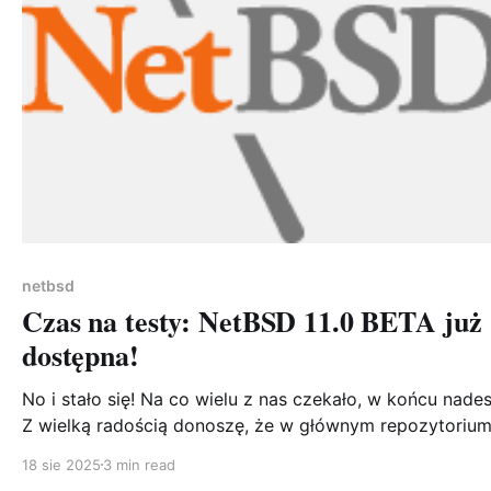
netbsd
Czas na testy: NetBSD 11.0 BETA już
dostępna!
No i stało się! Na co wielu z nas czekało, w końcu nades
Z wielką radością donoszę, że w głównym repozytoriu
kodu źródłowego NetBSD została utworzona gałąź net
18 sie 2025
3 min read
11. To kamień milowy, który oficjalnie rozpoczyna cykl