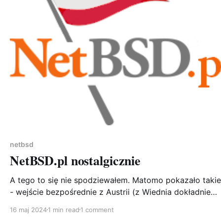
netbsd
NetBSD.pl nostalgicznie
A tego to się nie spodziewałem. Matomo pokazało takie coś
- wejście bezpośrednie z Austrii (z Wiednia dokładnie
mówiąc) na link, który na pewno nie działa, ale coś koł
16 maj 2024
1 min read
1 comment
mi się po głowie, że faktycznie coś takiego istniało. Tyl