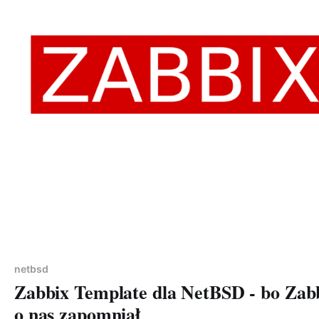
Members only
netbsd
Zabbix Template dla NetBSD - bo Zab
o nas zapomniał