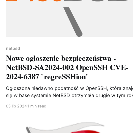
netbsd
Nowe ogłoszenie bezpieczeństwa -
NetBSD-SA2024-002 OpenSSH CVE-
2024-6387 `regreSSHion'
Ogłoszona niedawno podatność w OpenSSH, która znaj
się w base systemie NetBSD otrzymała drugie w tym ro
SA. Wszystkie wspierane wersje czyli obecnie 9.4 i 10.0 są
05 lip 2024
1 min read
podatne. Niepodatne wersje to te skompilowane po
2.07.2024, gdzie plik libssh.so.46.1 został już spatchowa
Najlepiej wykonać