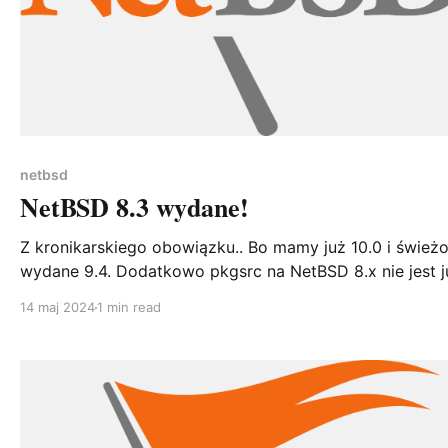
netbsd
NetBSD 8.3 wydane!
Z kronikarskiego obowiązku.. Bo mamy już 10.0 i śwież
wydane 9.4. Dodatkowo pkgsrc na NetBSD 8.x nie jest już
wspierane, więc jeżeli coś się nie kompiluje to się nie
14 maj 2024
1 min read
skompiluje, bo nikt nie doda patch dla tej gałęzi. Niemniej
jednak.. Projekt NetBSD ma przyjemność ogłosić NetBS