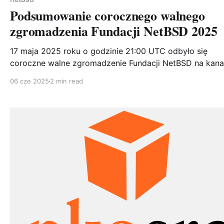
Podsumowanie corocznego walnego
zgromadzenia Fundacji NetBSD 2025
17 maja 2025 roku o godzinie 21:00 UTC odbyło się
coroczne walne zgromadzenie Fundacji NetBSD na kana
IRC #netbsd-agm w sieci Libera.Chat. Spotkanie obejm
06 cze 2025
2 min read
prezentacje przedstawicieli kluczowych zespołów proje
oraz sesję pytań i odpowiedzi. Najważniejsze informacje
Wydania systemu W minionym roku zespół release
engineering dostarczył użytkownikom: * NetBSD 10.