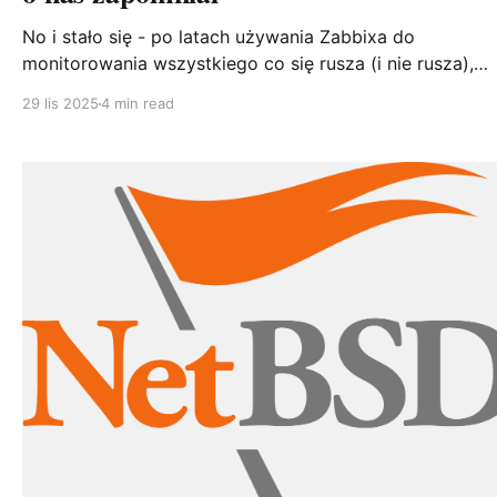
No i stało się - po latach używania Zabbixa do
monitorowania wszystkiego co się rusza (i nie rusza),
postanowiłem w końcu ogarnąć monitoring moich masz
29 lis 2025
4 min read
NetBSD na tip top. I tu pojawił się problem: oficjalnego
template dla NetBSD nie ma. Serio. Jest dla Linuxa, Fre
OpenBSD, AIX, HP-UX, Solaris... ale