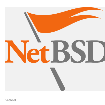
czym jest PISG? Szybka szukajka odświeżyła mi pamięć - to
oczywiście
netbsd