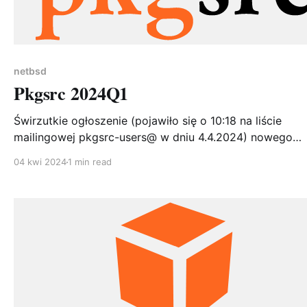
netbsd
Pkgsrc 2024Q1
Świrzutkie ogłoszenie (pojawiło się o 10:18 na liście
mailingowej pkgsrc-users@ w dniu 4.4.2024) nowego
wydania stabilnych pakietów dostępnych w pkgsrc! Od
04 kwi 2024
1 min read
czasu pkgsrc-2023Q4 208 pakietów zostało dodanych 
3454 zostały zaktualizowane. W tym 53 pakiety Go, 10
perlowych, 920 pythonowych, 235 ruby i 394 texowych
paczek