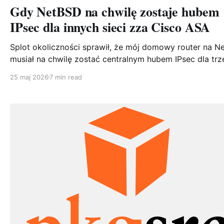
Gdy NetBSD na chwilę zostaje hubem
IPsec dla innych sieci zza Cisco ASA
Splot okoliczności sprawił, że mój domowy router na N
musiał na chwilę zostać centralnym hubem IPsec dla trz
oddziałów wpiętych w Cisco ASA. Bez sięgania po
25 maj 2026
7 min read
wysłużonego racoona, za to ze strongSwanem. Pokazuj
konfigurację po obu stronach i pułapki, które mnie po 
ugryzły.