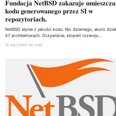
Fundacja NetBSD zakazuje umieszcza
kodu generowanego przez SI w
repozytoriach.
NetBSD słynie z jakości kodu. Nic dziwnego, skoro dzia
57 architekturach. Oczywiście, stopień rozwoju
poszczególnych architektur jest różny, bo zdecydowani
16 maj 2024
2 min read
więcej osób używa i386/amd64 czyli odpowiendio 32-
bitowej i 64-bitowej wersji systemu, niż np. NetBSD na
dreamcast'cie. Niemniej jednak, bazowy kod jest taki sa
różnice dotyczące