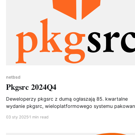
netbsd
Pkgsrc 2024Q4
Deweloperzy pkgsrc z dumą ogłaszają 85. kwartalne
wydanie pkgsrc, wieloplatformowego systemu pakowan
pkgsrc zawiera już ponad 28 000 pakietów, z różnym
03 sty 2025
1 min read
poziomem wsparcia dla 23 różnych systemów operacyj
Od czasu wydania pkgsrc-2024Q3 dodano 110 nowych
pakietów, zaktualizowano 1580 pakietów (łącznie 2399