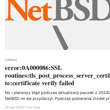
netbsd
error:0A000086:SSL
routines:tls_post_process_server_certi
te:certificate verify failed
No i pierwszy błąd podczas aktualizacji paczek z 2024
NetBSD mi sie przydarzył. Podczas pobierania źródeł przez
https podczas pkg_rolling_replace - konkretnie zabbixa
05 kwi 2024
1 min read