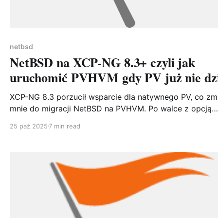
netbsd
NetBSD na XCP-NG 8.3+ czyli jak
uruchomić PVHVM gdy PV już nie dzi
XCP-NG 8.3 porzucił wsparcie dla natywnego PV, co zm
mnie do migracji NetBSD na PVHVM. Po walce z opcją
viridian i błędnie skonfigurowanym napędem CD, udało 
25 paź 2025
7 min read
uruchomić NetBSD 10.1 w trybie PVHVM z pełną integrac
Praktyczny przewodnik po migracji z PV na PVHVM.