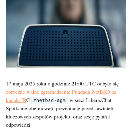
17 maja 2025 roku o godzinie 21:00 UTC odbyło się
coroczne walne zgromadzenie Fundacji NetBSD na
kanale IR
C
w sieci Libera.Chat.
#netbsd-agm
Spotkanie obejmowało prezentacje przedstawicieli
kluczowych zespołów projektu oraz sesję pytań i
odpowiedzi.