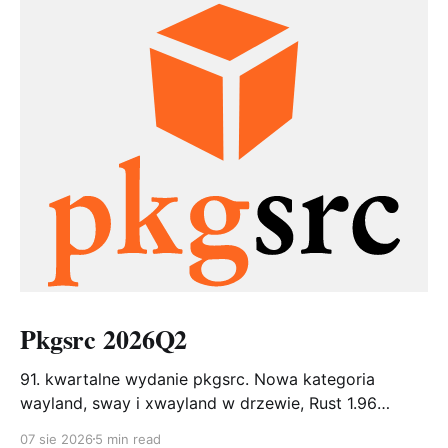
Pkgsrc 2026Q2
91. kwartalne wydanie pkgsrc. Nowa kategoria
wayland, sway i xwayland w drzewie, Rust 1.96
zgodny z upstreamem i bob – narzędzie, które ma
07 sie 2026
5 min read