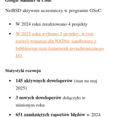
Google Summer of Code
NetBSD aktywnie uczestniczy w programie GSoC:
W 2024 roku zrealizowano 4 projekty
W 2025 roku wybrano 3 projekty, w tym
rozwój wsparcia dla NAT64, sandboxing z
bubblewrap oraz framework asynchronicznego
I/O
Statystyki rozwoju
145 aktywnych deweloperów
(stan na maj
2025)
3 nowych deweloperów
dołączyło w
minionym roku
651 zamkniętych raportów błędów
w 2024