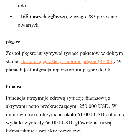
roku
1165 nowych zgłoszeń
, z czego 783 pozostaje
otwartych
pkgsrc
Zespół pkgsrc utrzymywał tysiące pakietów w dobrym
stanie,
dostarczając cztery stabilne gałęzie (83-86)
. W
planach jest migracja repozytorium pkgsrc do Git.
Finanse
Fundacja utrzymuje zdrową sytuację finansową z
aktywami netto przekraczającymi 250 000 USD. W
minionym roku otrzymano około 51 000 USD dotacji, a
wydatki wyniosły 66 000 USD, głównie na nową
infrastrukturę i projekty rozwojowe.