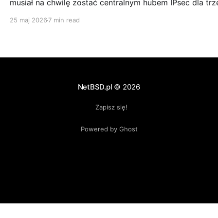
musiał na chwilę zostać centralnym hubem IPsec dla trz
oddziałów wpiętych w Cisco ASA. Bez sięgania po
25 maj 2026
7 min read
wysłużonego racoona, za to ze strongSwanem. Pokazuj
konfigurację po obu stronach i pułapki, które mnie po 
ugryzły.
NetBSD.pl
© 2026
Zapisz się!
Powered by Ghost