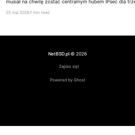
musiał na chwilę zostać centralnym hubem IPsec dla trz
oddziałów wpiętych w Cisco ASA. Bez sięgania po
25 maj 2026
7 min read
wysłużonego racoona, za to ze strongSwanem. Pokazuj
konfigurację po obu stronach i pułapki, które mnie po 
ugryzły.
NetBSD.pl
© 2026
Zapisz się!
Powered by Ghost