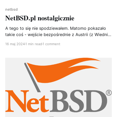
netbsd
NetBSD.pl nostalgicznie
A tego to się nie spodziewałem. Matomo pokazało
takie coś - wejście bezpośrednie z Austrii (z Wiednia
dokładnie mówiąc) na link, który na pewno nie działa,
16 maj 2024
1 min read
1 comment
ale coś kołacze mi się po głowie, że faktycznie coś
takiego istniało. Tylko czym jest PISG? Szybka
szukajka odświeżyła mi pamięć - to oczywiście