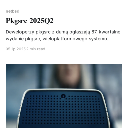
netbsd
Pkgsrc 2025Q2
Deweloperzy pkgsrc z dumą ogłaszają 87. kwartalne
wydanie pkgsrc, wieloplatformowego systemu
pakowania. pkgsrc zawiera już ponad 29 000
05 lip 2025
2 min read
pakietów, oferując wsparcie dla szerokiej gamy
systemów operacyjnych! Statystyki zmian Od czasu
wydania pkgsrc-2025Q1 dodano 132 nowe pakiety,
zaktualizowano 2593 pakiety (1909 unikalnych), a
usunięto 168 pakietów. To imponujący zestaw zmian,
pokazujący