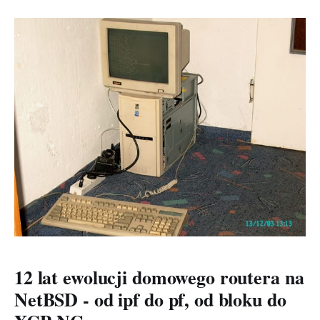
oficjalnie rozpoczyna cykl wydawniczy nowej, dużej
wersji tego wspaniałego systemu. A co za tym idzie?
Oczywiście, pierwsza wersja
12 lat ewolucji domowego routera na
NetBSD - od ipf do pf, od bloku do