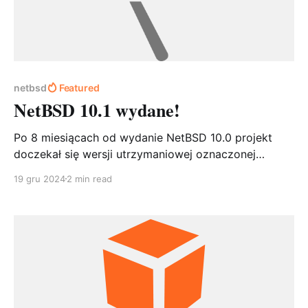
netbsd
Featured
NetBSD 10.1 wydane!
Po 8 miesiącach od wydanie NetBSD 10.0 projekt
doczekał się wersji utrzymaniowej oznaczonej
numerem 10.1. Na szczególną uwagę jak zawsze
19 gru 2024
2 min read
zasługują poprawki związane z bezpieczeństwem: *
Nowe funkcje ochrony interfejsów sieciowych
(bridge(4)). * Naprawa problemów z sshd(8) (CVE-
2024-6387). Ułatwienia dla administratorów: *
Prostsza konfiguracja RAID za pomocą raidctl. *
Poprawione