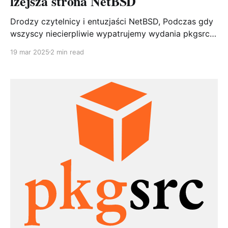
lżejsza strona NetBSD
Drodzy czytelnicy i entuzjaści NetBSD, Podczas gdy
wszyscy niecierpliwie wypatrujemy wydania pkgsrc
2025Q1 - jest już informacja o zamrożeniu drzewa
19 mar 2025
2 min read
pakietów i ustabilizowaniu wydania - postanowiłem
na chwilę odejść od typowo technicznych tematów i
podzielić się czymś lżejszym. Testuje różne modele
SI lokalnie i online i z ich połączenia czasami