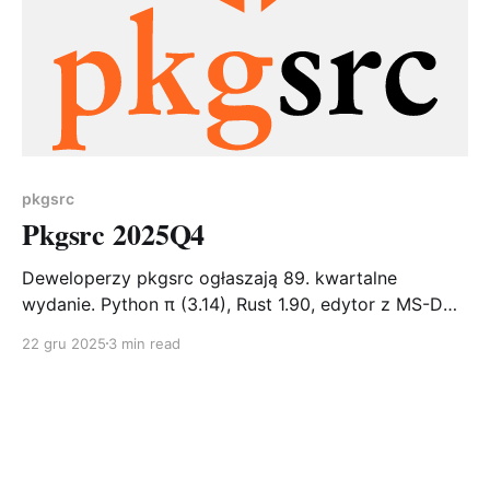
pkgsrc
Pkgsrc 2025Q4
Deweloperzy pkgsrc ogłaszają 89. kwartalne
wydanie. Python π (3.14), Rust 1.90, edytor z MS-DOS
i kompilator Pascala – Q4 łączy przyszłość z
22 gru 2025
3 min read
nostalgią. 112 nowych pakietów, 2326 aktualizacji i
pożegnanie z Pythonem 3.9. Finał sezonu 2025!