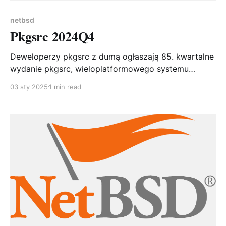
netbsd
Pkgsrc 2024Q4
Deweloperzy pkgsrc z dumą ogłaszają 85. kwartalne
wydanie pkgsrc, wieloplatformowego systemu
pakowania. pkgsrc zawiera już ponad 28 000
03 sty 2025
1 min read
pakietów, z różnym poziomem wsparcia dla 23
różnych systemów operacyjnych! Od czasu wydania
pkgsrc-2024Q3 dodano 110 nowych pakietów,
zaktualizowano 1580 pakietów (łącznie 2399
aktualizacji, w tym: 24 Go, 3 OCaml, 66 Perl,