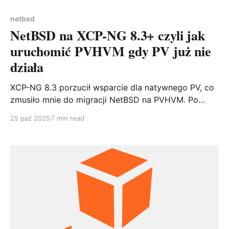
netbsd
NetBSD na XCP-NG 8.3+ czyli jak
uruchomić PVHVM gdy PV już nie
działa
XCP-NG 8.3 porzucił wsparcie dla natywnego PV, co
zmusiło mnie do migracji NetBSD na PVHVM. Po
walce z opcją viridian i błędnie skonfigurowanym
25 paź 2025
7 min read
napędem CD, udało się uruchomić NetBSD 10.1 w
trybie PVHVM z pełną integracją. Praktyczny
przewodnik po migracji z PV na PVHVM.