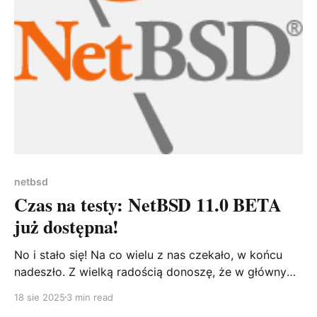
netbsd
Czas na testy: NetBSD 11.0 BETA
już dostępna!
No i stało się! Na co wielu z nas czekało, w końcu
nadeszło. Z wielką radością donoszę, że w głównym
repozytorium kodu źródłowego NetBSD została
18 sie 2025
3 min read
utworzona gałąź netbsd-11. To kamień milowy, który