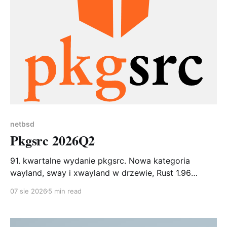
netbsd
Pkgsrc 2026Q2
91. kwartalne wydanie pkgsrc. Nowa kategoria
wayland, sway i xwayland w drzewie, Rust 1.96
zgodny z upstreamem i bob – narzędzie, które ma
07 sie 2026
5 min read
wreszcie zastąpić pbulk. 187 nowych pakietów, 3072
aktualizacje.