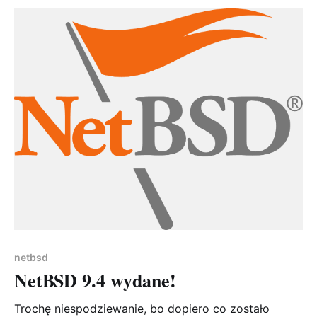
ma przyjemność ogłosić NetBSD 8.
netbsd
NetBSD 9.4 wydane!
Trochę niespodziewanie, bo dopiero co zostało