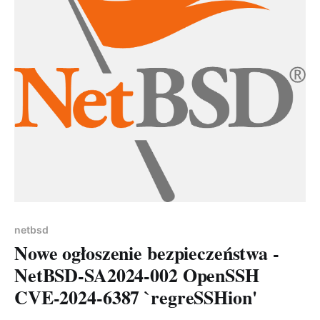
- tar nie rozumie tar.xz Tar
netbsd
Nowe ogłoszenie bezpieczeństwa -
NetBSD-SA2024-002 OpenSSH
CVE-2024-6387 `regreSSHion'