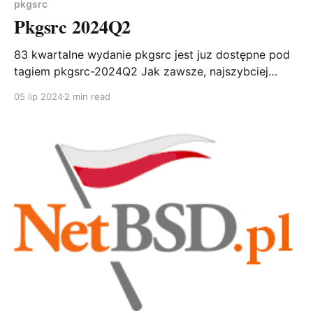
pkgsrc
Pkgsrc 2024Q2
83 kwartalne wydanie pkgsrc jest juz dostępne pod
tagiem pkgsrc-2024Q2 Jak zawsze, najszybciej
wymienić drzewo pkgsrc przy pomocy cvs, np takim
05 lip 2024
2 min read
oneline'rem: cd /usr && cvs -q -z2 -d
anoncvs@anoncvs.NetBSD.org:/cvsroot checkout -r
pkgsrc-2024Q2 -P pkgsrc Od czasu wydania pkgsrc-
2024Q1 dodano 203 pakiety, 1742