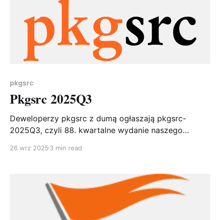
pkgsrc
Pkgsrc 2025Q3
Deweloperzy pkgsrc z dumą ogłaszają pkgsrc-
2025Q3, czyli 88. kwartalne wydanie naszego
ulubionego, wieloplatformowego systemu
26 wrz 2025
3 min read
pakowania. W repozytorium znajduje się już ponad
29 000 pakietów, co świadczy o niesłabnącej sile i
aktywności projektu.