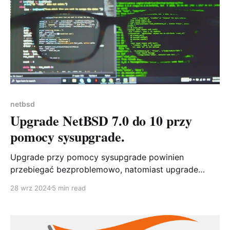
netbsd
Upgrade NetBSD 7.0 do 10 przy
pomocy sysupgrade.
Upgrade przy pomocy sysupgrade powinien
przebiegać bezproblemowo, natomiast upgrade
systemu z okolic roku 2018 w roku 2024 dostarcza
28 wrz 2024
5 min read
kilku problemów. Problem 1 - setsy są w tar.xz
sysupgrade zainstalowany z pkgsrc z 2018 nie
rozumie i nie rozpakowuje tego archiwum Problem 2