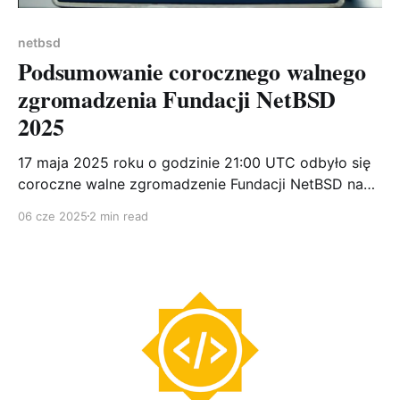
netbsd
Podsumowanie corocznego walnego
zgromadzenia Fundacji NetBSD
2025
17 maja 2025 roku o godzinie 21:00 UTC odbyło się
coroczne walne zgromadzenie Fundacji NetBSD na
kanale IRC #netbsd-agm w sieci Libera.Chat.
06 cze 2025
2 min read
Spotkanie obejmowało prezentacje przedstawicieli
kluczowych zespołów projektu oraz sesję pytań i
odpowiedzi. Najważniejsze informacje Wydania
systemu W minionym roku zespół release engineering
dostarczył użytkownikom: * NetBSD 10.