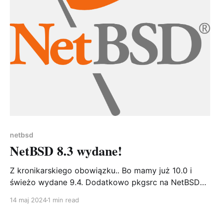
netbsd
NetBSD 8.3 wydane!
Z kronikarskiego obowiązku.. Bo mamy już 10.0 i
świeżo wydane 9.4. Dodatkowo pkgsrc na NetBSD
8.x nie jest już wspierane, więc jeżeli coś się nie
14 maj 2024
1 min read
kompiluje to się nie skompiluje, bo nikt nie doda
patch dla tej gałęzi. Niemniej jednak.. Projekt NetBSD