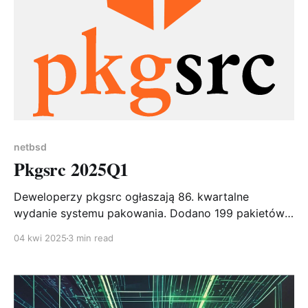
netbsd
Pkgsrc 2025Q1
Deweloperzy pkgsrc ogłaszają 86. kwartalne
wydanie systemu pakowania. Dodano 199 pakietów,
zaktualizowano 2811, usunięto 67. Kluczowe nowości:
04 kwi 2025
3 min read
współistnienie wielu wersji PHP, Chromium 131, XFCE
4.20, Go 1.24.1 i Ruby 3.4.2.