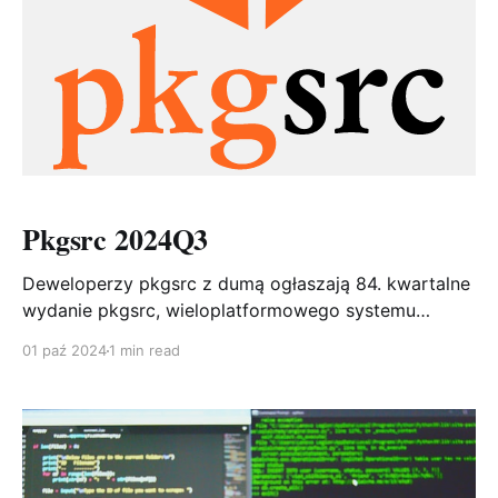
Pkgsrc 2024Q3
Deweloperzy pkgsrc z dumą ogłaszają 84. kwartalne
wydanie pkgsrc, wieloplatformowego systemu
pakowania. pkgsrc zawiera ponad 26 200 pakietów,
01 paź 2024
1 min read
z różnym wsparciem dla 23 różnych systemów
operacyjnych! Od czasu wydania pkgsrc-2024Q2
dodano 128 pakietów, 1505 pakietów zostało
zaktualizowanych (dodatkowo 2307 aktualizacji,
specyficznych dla języów: 32 Go, 125 Perl, 12 PHP,
778