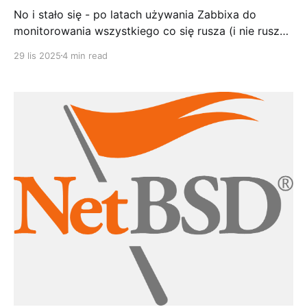
No i stało się - po latach używania Zabbixa do
monitorowania wszystkiego co się rusza (i nie rusza),
postanowiłem w końcu ogarnąć monitoring moich
29 lis 2025
4 min read
maszyn NetBSD na tip top. I tu pojawił się problem:
oficjalnego template dla NetBSD nie ma. Serio. Jest
dla Linuxa, FreeBSD, OpenBSD, AIX, HP-UX, Solaris...
ale