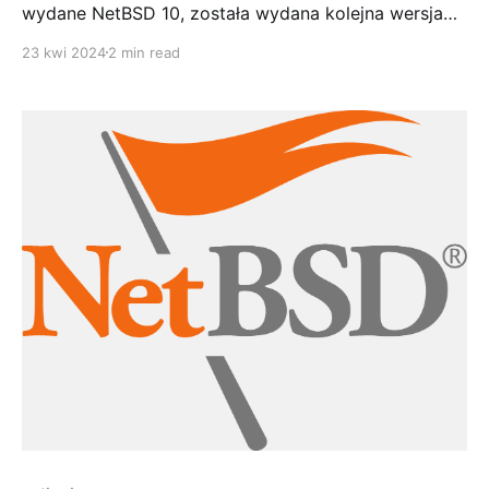
wydane NetBSD 10, została wydana kolejna wersja
NetBSD z gałęzi 9.x. Wersja 9.4 to oczywiście wersja
23 kwi 2024
2 min read
utrzymaniowa, przede wszystkim zawierająca
zbiorczo wydane do 20 kwietnia 2024 poprawki
bezpieczeństwa. Poprzednia wersja 9.3 wydana w
sierpniu 2022, jeżeli nie aktualizowana na bieżąco nie