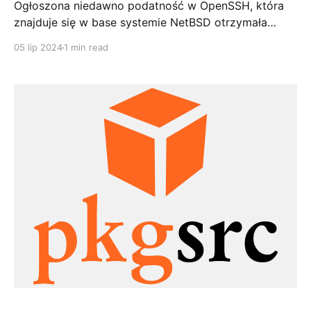
Ogłoszona niedawno podatność w OpenSSH, która
znajduje się w base systemie NetBSD otrzymała
drugie w tym roku SA. Wszystkie wspierane wersje
05 lip 2024
1 min read
czyli obecnie 9.4 i 10.0 są podatne. Niepodatne
wersje to te skompilowane po 2.07.2024, gdzie plik
libssh.so.46.1 został już spatchowany. Najlepiej
wykonać