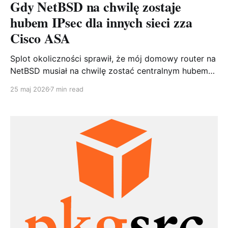
Gdy NetBSD na chwilę zostaje
hubem IPsec dla innych sieci zza
Cisco ASA
Splot okoliczności sprawił, że mój domowy router na
NetBSD musiał na chwilę zostać centralnym hubem
IPsec dla trzech oddziałów wpiętych w Cisco ASA.
25 maj 2026
7 min read
Bez sięgania po wysłużonego racoona, za to ze
strongSwanem. Pokazuję konfigurację po obu
stronach i pułapki, które mnie po drodze ugryzły.