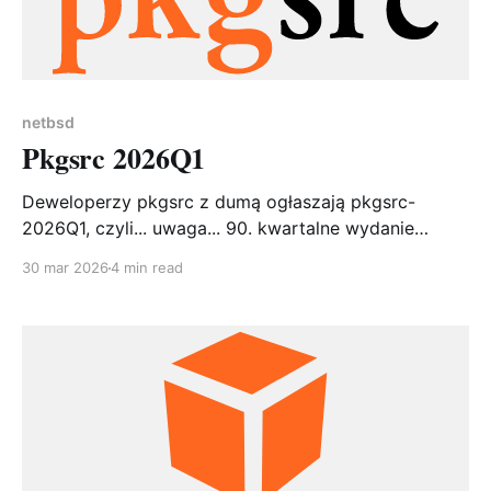
netbsd
Pkgsrc 2026Q1
Deweloperzy pkgsrc z dumą ogłaszają pkgsrc-
2026Q1, czyli... uwaga... 90. kwartalne wydanie
naszego ulubionego, wieloplatformowego systemu
30 mar 2026
4 min read
pakowania. Dziewięćdziesiąte. Dziewięć-zero. To
ponad 22 lata nieprzerwanego dostarczania
pakietów na praktycznie każdą platformę, która ma
kompilator C. W repozytorium znajduje się już ponad
29 000 pakietów, a projekt nie zwalnia tempa. Jeśli
pkgsrc byłby