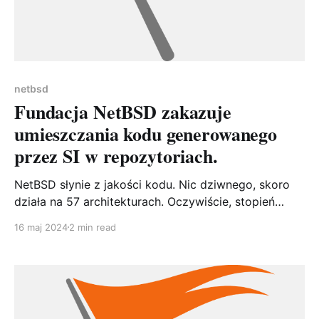
netbsd
Fundacja NetBSD zakazuje
umieszczania kodu generowanego
przez SI w repozytoriach.
NetBSD słynie z jakości kodu. Nic dziwnego, skoro
działa na 57 architekturach. Oczywiście, stopień
rozwoju poszczególnych architektur jest różny, bo
16 maj 2024
2 min read
zdecydowanie więcej osób używa i386/amd64 czyli
odpowiendio 32-bitowej i 64-bitowej wersji systemu,
niż np. NetBSD na dreamcast'cie. Niemniej jednak,
bazowy kod jest taki sam, a różnice dotyczące