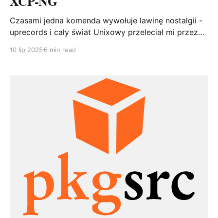
XCP-NG
Czasami jedna komenda wywołuje lawinę nostalgii -
uprecords i cały świat Unixowy przeleciał mi przez
pamięć. # Uptime | System Boot up -------------------
10 lip 2025
6 min read
---------+-----------------------------------------------
---- 1 166 days, 20:45:32 | NetBSD 7.1 Mon Mar 5
00:10:49 2018 2 152 days, 21:08:31 | NetBSD
7.0_STABLE Sat Jan